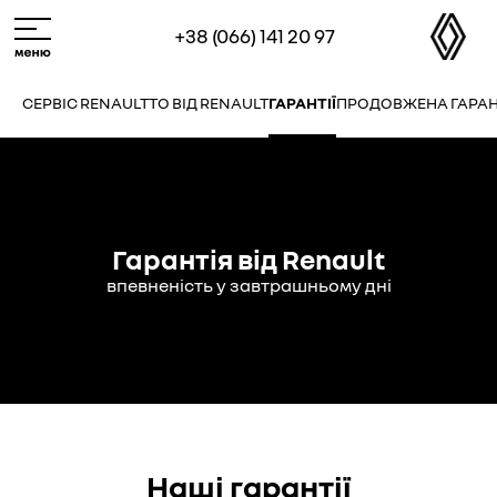
Skip
M
+38 (066) 141 20 97
to
e
main
n
content
u
СЕРВІС RENAULT
ТО ВІД RENAULT
ГАРАНТІЇ
ПРОДОВЖЕНА ГАРАН
Гарантія від Renault
впевненість у завтрашньому дні
Наші гарантії