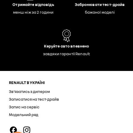
Отримайте відповідь
Забронювати тест-драйв
менш ніж за 2 години
бажаної моделі
Керуйте авто впевнено
завдяки гарантії Renault
RENAULT В УКРАЇНІ
Зв'язатись з дилером
Записатися на тест-драйв
Запис на сервіс
Модельний ряд