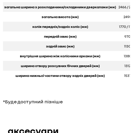
загальна ширина з розкладеними/складеними дзеркалами (мм)
2466 / 2
загальна висота (мм)
2498
колія передніх/задніх коліс (мм)
1770 / 17
передній звис (мм)
970
задній звис (мм)
1130
внутрішня ширина між колісними арками (мм)
1380
ширина отвору розсувних бічних дверей (мм)
1312
ширина нижньої частини отвору задніх дверей (мм)
1537
*Буде доступний пізніше
аксесуари