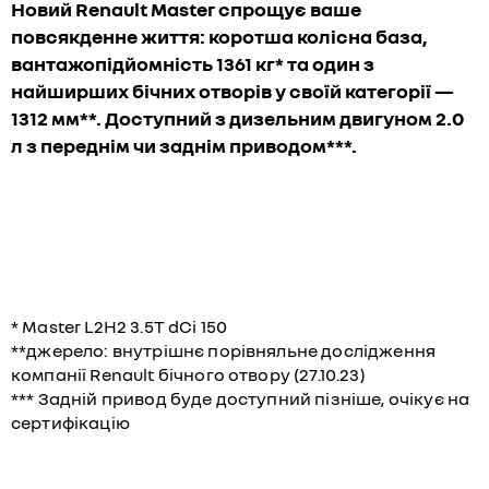
Новий Renault Master спрощує ваше
повсякденне життя: коротша колісна база,
вантажопідйомність 1361 кг* та один з
найширших бічних отворів у своїй категорії —
1312 мм**. Доступний з дизельним двигуном 2.0
л з переднім чи заднім приводом***.
* Master L2H2 3.5T dCi 150
**джерело: внутрішнє порівняльне дослідження
компанії Renault бічного отвору (27.10.23)
*** Задній привод буде доступний пізніше, очікує на
сертифікацію