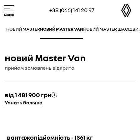
Skip
M
+38 (066) 141 20 97
to
e
main
n
content
u
НОВИЙ MASTER
НОВИЙ MASTER VAN
НОВИЙ MASTER ШАСІ
ДВИ
новий Master Van
прийом замовлень відкрито
від 1 481 900 грн
Узнать больше
вантажопідйомність - 1361 кг