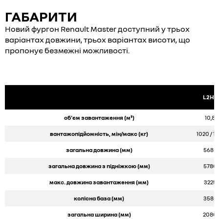
ГАБАРИТИ
Новий фургон Renault Master доступний у трьох
варіантах довжини, трьох варіантах висоти, що
пропонує безмежні можливості.
L2H2
об'єм завантаження (м³)
10,8
вантажопідйомність, мін/макс (кг)
1020 / 13
загальна довжина (мм)
5685
загальна довжина з підніжкою (мм)
5780
макс. довжина завантаження (мм)
3225
колісна база (мм)
3585
загальна ширина (мм)
2080